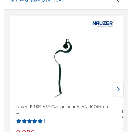
ACCESSOIRES MIA120H2
Nauze PIN09 ASY Casque pour ALAN, ICOM, etc
NAUZ
...
ALAN
1
10