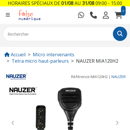
HORAIRES SPÉCIAUX DE
01/08
AU
31/08
09:00 - 15:00
0
Accueil
Micro intervenants
Tetra micro haut-parleurs
NAUZER MIA120H2
Référence
MIA120H2
|
NAUZER
Previous
Next