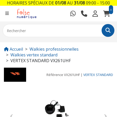
HORAIRES SPÉCIAUX DE
01/08
AU
31/08
09:00 - 15:00
0
Accueil
Walkies professionnelles
Walkies vertex standard
VERTEX STANDARD VX261UHF
Référence
VX261UHF
|
VERTEX STANDARD