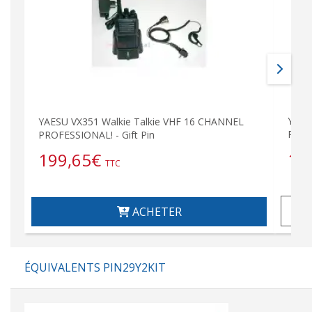
YAES
YAESU VX351 Walkie Talkie VHF 16 CHANNEL
PROF
PROFESSIONAL! - Gift Pin
19
199,65
€
TTC
ACHETER
ÉQUIVALENTS PIN29Y2KIT