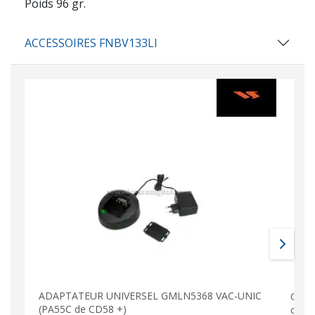
Poids 96 gr.
ACCESSOIRES FNBV133LI
ADAPTATEUR UNIVERSEL GMLN5368 VAC-UNIC
CLIP
(PA55C de CD58 +)
ceint