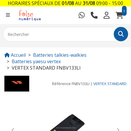
HORAIRES SPÉCIAUX DE
01/08
AU
31/08
09:00 - 15:00
0
Accueil
Batteries talkies-walkies
Batteries yaesu vertex
VERTEX STANDARD FNBV133LI
Référence
FNBV133LI
|
VERTEX STANDARD