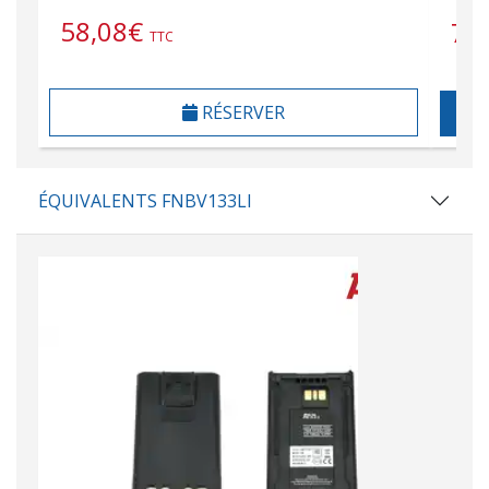
58,08
€
7,
TTC
RÉSERVER
ÉQUIVALENTS FNBV133LI