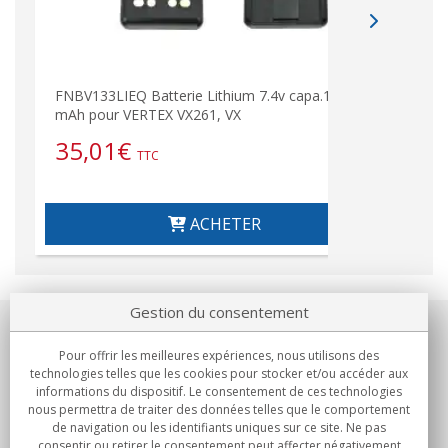
FNBV133LIEQ Batterie Lithium 7.4v capa.1380
FNBV
mAh pour VERTEX VX261, VX
VERT
35,01
€
44
TTC
ACHETER
Gestion du consentement
Notre société
Pour offrir les meilleures expériences, nous utilisons des
technologies telles que les cookies pour stocker et/ou accéder aux
Engagements
informations du dispositif. Le consentement de ces technologies
nous permettra de traiter des données telles que le comportement
de navigation ou les identifiants uniques sur ce site. Ne pas
Achats
consentir ou retirer le consentement peut affecter négativement