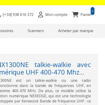
0
[+34]
938 616 372
Mon compte
Panier
essoires
Scanners
Acheter par marque
1300NE talkie-walkie avec
umérique UHF 400-470 Mhz...
300NE est un talkie-walkie ou une radio
i fonctionne dans la bande de fréquences UHF, en
gamme 400-470 MHz. De plus, ce modèle utilise la
ion numérique NEXEDGE, qui est une technologie
eloppée par Kenwood. Bande de fréquence UHF : ce