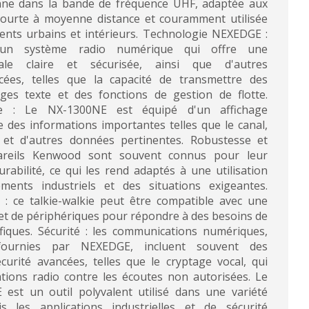
onne dans la bande de fréquence UHF, adaptée aux
ourte à moyenne distance et couramment utilisée
nts urbains et intérieurs. Technologie NEXEDGE :
n système radio numérique qui offre une
ale claire et sécurisée, ainsi que d'autres
ncées, telles que la capacité de transmettre des
es texte et des fonctions de gestion de flotte.
ue : Le NX-1300NE est équipé d'un affichage
e des informations importantes telles que le canal,
e et d'autres données pertinentes. Robustesse et
ppareils Kenwood sont souvent connus pour leur
rabilité, ce qui les rend adaptés à une utilisation
ents industriels et des situations exigeantes.
 : ce talkie-walkie peut être compatible avec une
 et de périphériques pour répondre à des besoins de
iques. Sécurité : les communications numériques,
 fournies par NEXEDGE, incluent souvent des
écurité avancées, telles que le cryptage vocal, qui
tions radio contre les écoutes non autorisées. Le
st un outil polyvalent utilisé dans une variété
is les applications industrielles et de sécurité