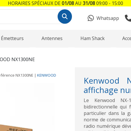
HORAIRES SPÉCIAUX DE
01/08
AU
31/08
09:00 - 15:00
Whatsapp
Émetteurs
Antennes
Ham Shack
Acc
OOD NX1300NE
éférence
NX1300NE
|
KENWOOD
Kenwood NX
affichage n
Le Kenwood NX-1
bidirectionnelle qu
particulier dans la 
norme de communicat
radio numérique dév