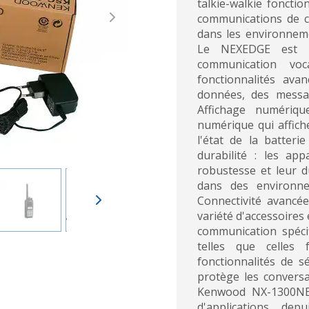
talkie-walkie foncti
communications de c
Next
dans les environneme
Le NEXEDGE est u
communication voc
fonctionnalités ava
données, des messag
Affichage numériq
numérique qui affich
l'état de la batteri
durabilité : les a
robustesse et leur du
dans des environnem
Connectivité avancée
variété d'accessoires
communication spécif
telles que celles
fonctionnalités de s
protège les conversa
Kenwood NX-1300NE e
d'applications, depu