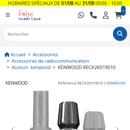
HORAIRES SPÉCIAUX DE
01/08
AU
31/08
09:00 - 15:00
0
Accueil
Accessoires
Accessoires de radiocommunication
Accesor. kenwood
KENWOOD RECK2K019010
Référence
RECK2K019010
|
KENWOOD