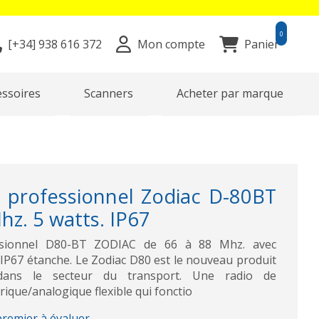
0
[+34]
938 616 372
Mon compte
Panier
essoires
Scanners
Acheter par marque
e professionnel Zodiac D-80BT
hz. 5 watts. IP67
essionnel D80-BT ZODIAC de 66 à 88 Mhz. avec
 IP67 étanche. Le Zodiac D80 est le nouveau produit
ans le secteur du transport. Une radio de
que/analogique flexible qui fonctio
premier à évaluer