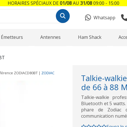
HORAIRES SPÉCIAUX DE
01/08
AU
31/08
09:00 - 15:00
Whatsapp
Émetteurs
Antennes
Ham Shack
Acc
BT
férence
ZODIACD80BT
|
ZODIAC
Talkie-walki
de 66 à 88 M
Talkie-walkie prof
Bluetooth et 5 watts.
phare de Zodiac d
communication numéri
Soyez le 