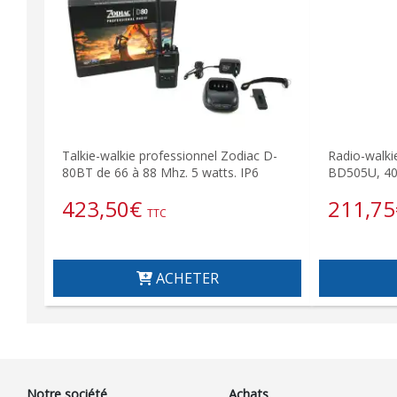
Talkie-walkie professionnel Zodiac D-
Radio-walki
80BT de 66 à 88 Mhz. 5 watts. IP6
BD505U, 40
423,50
€
211,75
TTC
ACHETER
Notre société
Achats