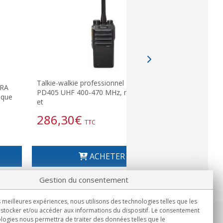
Talkie-walkie professionnel HYTERA
Zodiac D-80
ERA
PD405 UHF 400-470 MHz, numérique
Professionn
ique
et
IP67
286,30
€
438,0
TTC
ACHETER
Gestion du consentement
s meilleures expériences, nous utilisons des technologies telles que les
stocker et/ou accéder aux informations du dispositif. Le consentement
logies nous permettra de traiter des données telles que le
Informations