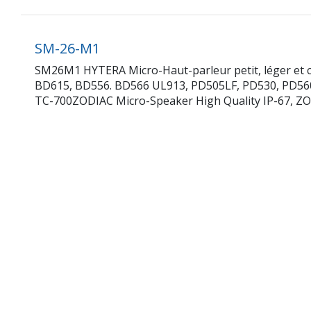
SM-26-M1
SM26M1 HYTERA Micro-Haut-parleur petit, léger et 
BD615, BD556. BD566 UL913, PD505LF, PD530, PD560,
TC-700ZODIAC Micro-Speaker High Quality IP-67, ZO