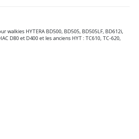
Pour walkies HYTERA BD500, BD505, BD505LF, BD612i,
C D80 et D400 et les anciens HYT : TC610, TC-620,