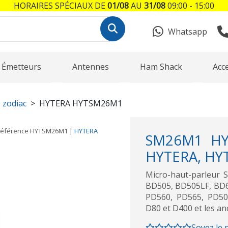
HORAIRES SPÉCIAUX DE
01/08
AU
31/08
09:00 - 15:00
Whatsapp
Émetteurs
Antennes
Ham Shack
Acc
 zodiac
HYTERA HYTSM26M1
éférence
HYTSM26M1
|
HYTERA
SM26M1 HYT
HYTERA, HYT
Micro-haut-parleur
BD505, BD505LF, BD6
PD560, PD565, PD50
D80 et D400 et les an
Soyez le 