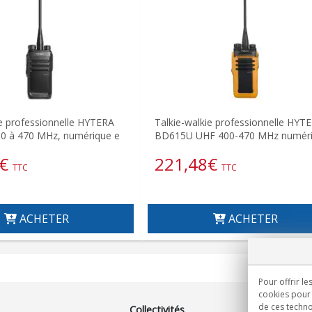
e professionnelle HYTERA
Talkie-walkie professionnelle HYT
0 à 470 MHz, numérique e
BD615U UHF 400-470 MHz numér
€
221,48
€
TTC
TTC
ACHETER
ACHETER
Pour offrir le
cookies pour 
de ces techno
Collectivités