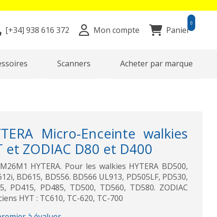
0
[+34]
938 616 372
Mon compte
Panier
essoires
Scanners
Acheter par marque
ERA Micro-Enceinte walkies
 et ZODIAC D80 et D400
 SM26M1 HYTERA. Pour les walkies HYTERA BD500,
12i, BD615, BD556. BD566 UL913, PD505LF, PD530,
5, PD415, PD485, TD500, TD560, TD580. ZODIAC
ciens HYT : TC610, TC-620, TC-700
premier à évaluer