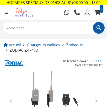
HORAIRES SPÉCIAUX DE
01/08
AU
31/08
09:00 - 15:00
0
Accueil
Chargeurs walkies
Zodiaque
ZODIAC Z47478
Référence
Z47478
|
ZODIAC
EAN
7320287303124
Previous
Next