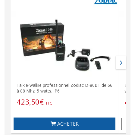
Talkie-walkie professionnel Zodiac D-80BT de 66
Zodia
à 88 Mhz. 5 watts. IP6
88 Mh
423,50
€
43
TTC
ACHETER