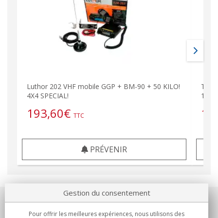
Luthor 202 VHF mobile GGP + BM-90 + 50 KILO!
TLM 
4X4 SPECIAL!
144-
193,60
€
19
TTC
PRÉVENIR
Gestion du consentement
Notre société
Pour offrir les meilleures expériences, nous utilisons des