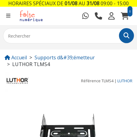
HORAIRES SPÉCIAUX DE
01/08
AU
31/08
09:00 - 15:00
0
Accueil
Supports d&#39;émetteur
LUTHOR TLMS4
Référence
TLMS4
|
LUTHOR