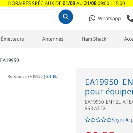
HORAIRES SPÉCIAUX DE
01/08
AU
31/08
09:00 - 15:00
Whatsapp
Émetteurs
Antennes
Ham Shack
Acc
EA19950
Référence
EA19950
|
ENTEL
EA19950 EN
pour équip
EA19950 ENTEL ATEX
953 ATEX
Soyez le 