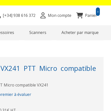
0
[+34]
938 616 372
Mon compte
Panier
essoires
Scanners
Acheter par marque
3VX241 PTT Micro compatible
T Micro compatible VX241
premier à évaluer
0,31€ HT