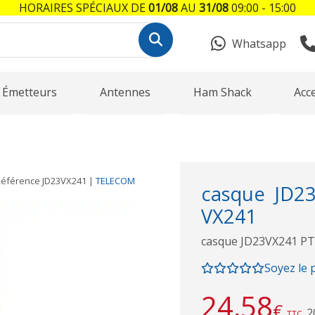
HORAIRES SPÉCIAUX DE
01/08
AU
31/08
09:00 - 15:00
Whatsapp
Émetteurs
Antennes
Ham Shack
Acc
Référence
JD23VX241
|
TELECOM
casque JD2
VX241
casque JD23VX241 PT
Soyez le 
24,58
€
2
TTC