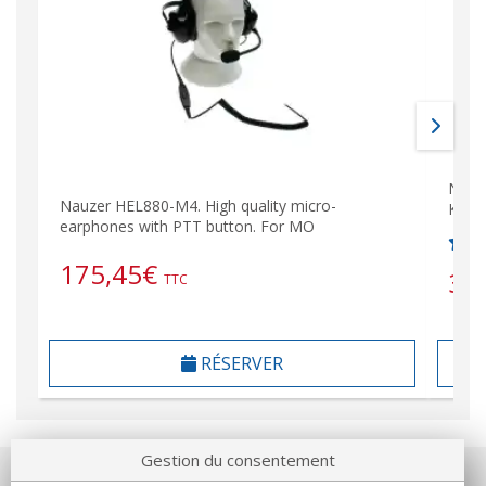
NAUZ
Nauzer HEL880-M4. High quality micro-
Kit f
earphones with PTT button. For MO
175,45
€
33
TTC
RÉSERVER
Gestion du consentement