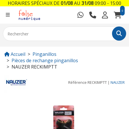
HORAIRES SPÉCIAUX DE
01/08
AU
31/08
09:00 - 15:00
0
Accueil
Pinganillos
Pièces de rechange pinganillos
NAUZER RECKIMPTT
Référence
RECKIMPTT
|
NAUZER