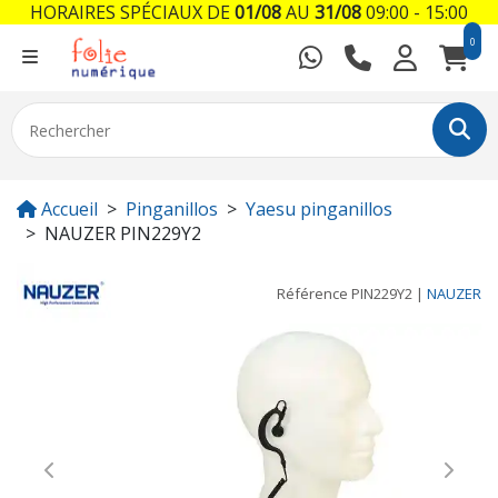
HORAIRES SPÉCIAUX DE
01/08
AU
31/08
09:00 - 15:00
0
Accueil
Pinganillos
Yaesu pinganillos
NAUZER PIN229Y2
Référence
PIN229Y2
|
NAUZER
Previous
Next