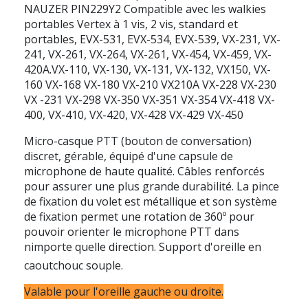
NAUZER PIN229Y2 Compatible avec les walkies
portables Vertex à 1 vis, 2 vis, standard et
portables, EVX-531, EVX-534, EVX-539, VX-231, VX-
241, VX-261, VX-264, VX-261, VX-454, VX-459, VX-
420A.VX-110, VX-130, VX-131, VX-132, VX150, VX-
160 VX-168 VX-180 VX-210 VX210A VX-228 VX-230
VX -231 VX-298 VX-350 VX-351 VX-354 VX-418 VX-
400, VX-410, VX-420, VX-428 VX-429 VX-450
Micro-casque PTT (bouton de conversation)
discret, gérable, équipé d'une capsule de
microphone de haute qualité. Câbles renforcés
pour assurer une plus grande durabilité. La pince
de fixation du volet est métallique et son système
de fixation permet une rotation de 360º pour
pouvoir orienter le microphone PTT dans
nimporte quelle direction. Support d'oreille en
caoutchouc souple.
Valable pour l'oreille gauche ou droite.