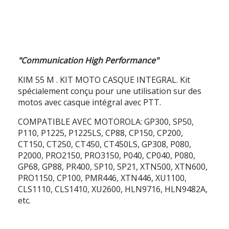
"Communication High Performance"
KIM 55 M
. KIT MOTO CASQUE INTEGRAL. Kit
spécialement conçu pour une utilisation sur des
motos avec casque intégral avec PTT.
COMPATIBLE AVEC MOTOROLA: GP300, SP50,
P110, P1225, P1225LS, CP88, CP150, CP200,
CT150, CT250, CT450, CT450LS, GP308, P080,
P2000, PRO2150, PRO3150, P040, CP040, P080,
GP68, GP88, PR400, SP10, SP21, XTN500, XTN600,
PRO1150, CP100, PMR446, XTN446, XU1100,
CLS1110, CLS1410, XU2600, HLN9716, HLN9482A,
etc.