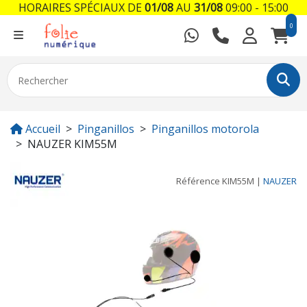
HORAIRES SPÉCIAUX DE
01/08
AU
31/08
09:00 - 15:00
0
Accueil
Pinganillos
Pinganillos motorola
NAUZER KIM55M
Référence
KIM55M
|
NAUZER