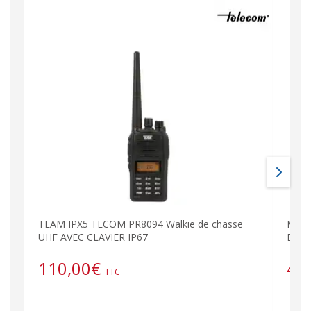
TEAM IPX5 TECOM PR8094 Walkie de chasse
MOTO
UHF AVEC CLAVIER IP67
DMR 
110,00
€
48
TTC