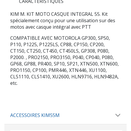
CARACTÉRISTIQUES
KIM M. KIT MOTO CASQUE INTEGRAL 55. Kit
spécialement conçu pour une utilisation sur des
motos avec casque intégral avec PTT
COMPATIBLE AVEC MOTOROLA GP300, SP50,
P110, P1225, P1225LS, CP88, CP150, CP200,
CT150, CT250, CT450, CT450LS, GP308, P080,
P2000. , PRO2150, PRO3150, P040, CP040, P080,
GP68, GP88, PR400, SP10, SP21, XTN500, XTN600,
PRO1150, CP100, PMR446, XTN446, XU1100,
CLS1110, CLS1410, XU2600, HLN9716, HLN9482A,
etc.
ACCESSOIRES KIM55M