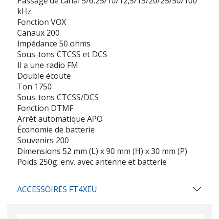
Passage de canal 5/6,25/10/12,5/15/20/25/50/100
kHz
Fonction VOX
Canaux 200
Impédance 50 ohms
Sous-tons CTCSS et DCS
Il a une radio FM
Double écoute
Ton 1750
Sous-tons CTCSS/DCS
Fonction DTMF
Arrêt automatique APO
Économie de batterie
Souvenirs 200
Dimensions 52 mm (L) x 90 mm (H) x 30 mm (P)
Poids 250g. env. avec antenne et batterie
ACCESSOIRES FT4XEU