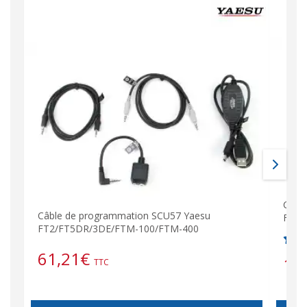
Câbl
Câble de programmation SCU57 Yaesu
FT-4
FT2/FT5DR/3DE/FTM-100/FTM-400
61,21
€
19
TTC