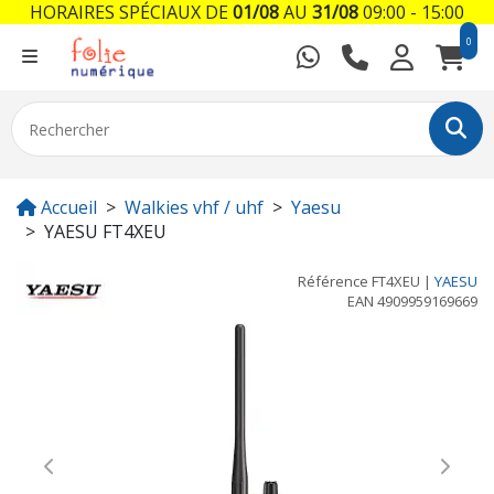
HORAIRES SPÉCIAUX DE
01/08
AU
31/08
09:00 - 15:00
0
Accueil
Walkies vhf / uhf
Yaesu
YAESU FT4XEU
Référence
FT4XEU
|
YAESU
EAN
4909959169669
Previous
Next