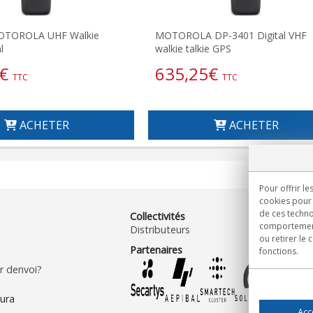
OTOROLA UHF Walkie
MOTOROLA DP-3401 Digital VHF
l
walkie talkie GPS
€
635,25
€
TTC
TTC
ACHETER
ACHETER
Pour offrir le
cookies pour 
de ces techno
Collectivités
comportement 
Distributeurs
ou retirer le
Partenaires
fonctions.
 denvoi?
Acc