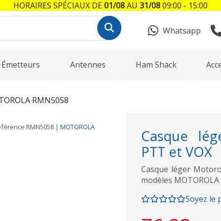
HORAIRES SPÉCIAUX DE
01/08
AU
31/08
09:00 - 15:00
Whatsapp
Émetteurs
Antennes
Ham Shack
Acc
TOROLA RMN5058
éférence
RMN5058
|
MOTOROLA
Casque lég
PTT et VOX
Casque léger Motoro
modèles MOTOROLA D
Soyez le 