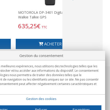
MOTOROLA DP-3401 Digital UHF
Walkie Talkie GPS
635,25
€
TTC
ACHETER
Gestion du consentement
s meilleures expériences, nous utilisons des technologies telles que les
stocker et/ou accéder aux informations du dispositif. Le consentement
logies nous permettra de traiter des données telles que le
Informations
de navigation ou les identifiants uniques sur ce site. Ne pas consentir
Lun.-Ven. 9h00 - 15h00.
 consentement peut affecter négativement certaines caractéristiques et
Livraison en
Gestion des cookies
epter
Refuser
Paramètres