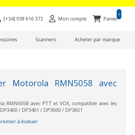
0
[+34]
938 616 372
Mon compte
Panier
essoires
Scanners
Acheter par marque
er Motorola RMN5058 avec
la RMN5058 avec PTT et VOX, compatible avec les
P3400 / DP3401 / DP3600 / DP3601
premier à évaluer