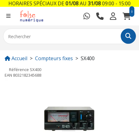
HORAIRES SPÉCIAUX DE
01/08
AU
31/08
09:00 - 15:00
0
Accueil
Compteurs fixes
SX400
Référence
SX400
EAN
8032182345688