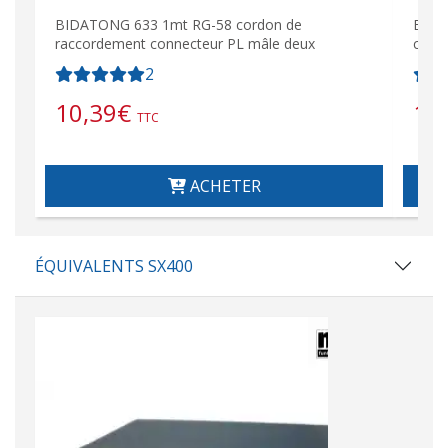
BIDATONG 633 1mt RG-58 cordon de
BIDA
raccordement connecteur PL mâle deux
conn
2
10,39
€
17
TTC
ACHETER
ÉQUIVALENTS SX400