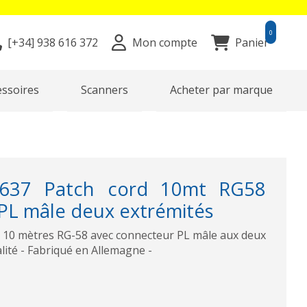
0
[+34]
938 616 372
Mon compte
Panier
essoires
Scanners
Acheter par marque
637 Patch cord 10mt RG58
PL mâle deux extrémités
10 mètres RG-58 avec connecteur PL mâle aux deux
lité - Fabriqué en Allemagne -