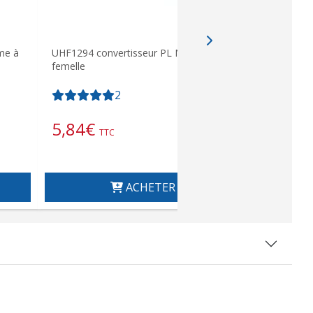
me à
UHF1294 convertisseur PL N femelle à
ALAN 100 
femelle
ANTENNE 
CÂBLE AVE
2
5,84
€
154,8
TTC
ACHETER