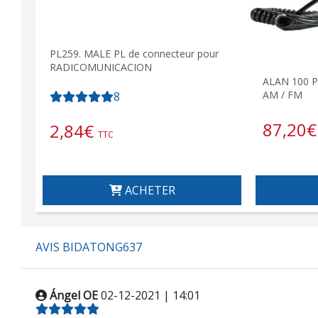
PL259. MALE PL de connecteur pour
RADICOMUNICACION
ALAN 100 P
AM / FM
8
87,20
€
2,84
€
TTC
ACHETER
AVIS BIDATONG637
Ángel OE
02-12-2021 | 14:01