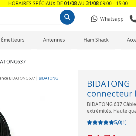
HORAIRES SPÉCIAUX DE
01/08
AU
31/08
09:00 - 15:00
Whatsapp
Émetteurs
Antennes
Ham Shack
Acc
DATONG637
rence
BIDATONG637
|
BIDATONG
BIDATONG 
connecteur 
BIDATONG 637 Câble 
extrémités. Haute qua
5,0
(
1
)