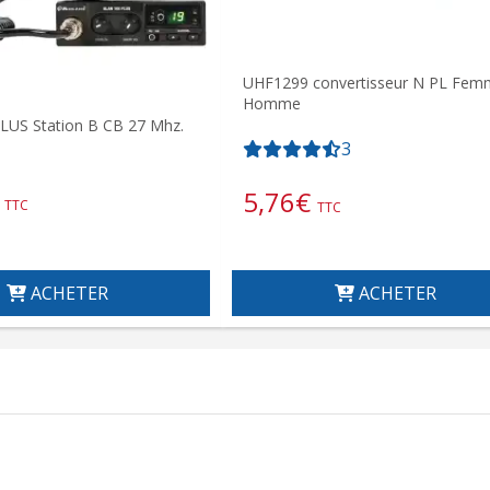
UHF1299 convertisseur N PL Fem
Homme
LUS Station B CB 27 Mhz.
3
5,76
€
TTC
TTC
ACHETER
ACHETER