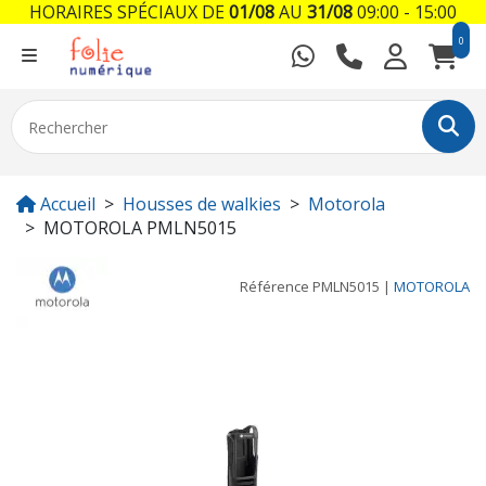
HORAIRES SPÉCIAUX DE
01/08
AU
31/08
09:00 - 15:00
0
Accueil
Housses de walkies
Motorola
MOTOROLA PMLN5015
Référence
PMLN5015
|
MOTOROLA