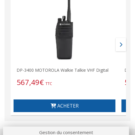
DP-3400 MOTOROLA Walkie Talkie VHF Digital
DP-3
567,49
€
56
TTC
ACHETER
Gestion du consentement