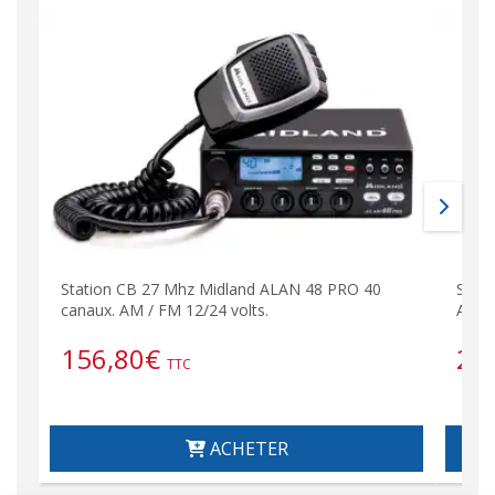
Station CB 27 Mhz Midland ALAN 48 PRO 40
Stati
canaux. AM / FM 12/24 volts.
AM/F
156,80
€
24
TTC
ACHETER