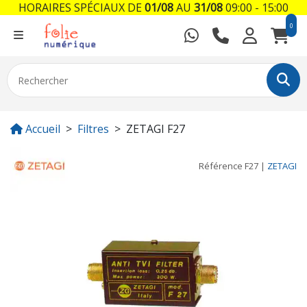
HORAIRES SPÉCIAUX DE
01/08
AU
31/08
09:00 - 15:00
0
Accueil
Filtres
ZETAGI F27
Référence
F27
|
ZETAGI