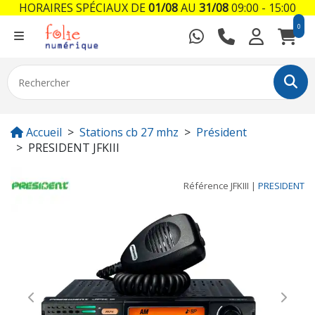
HORAIRES SPÉCIAUX DE
01/08
AU
31/08
09:00 - 15:00
0
Accueil
Stations cb 27 mhz
Président
PRESIDENT JFKIII
Référence
JFKIII
|
PRESIDENT
Previous
Next