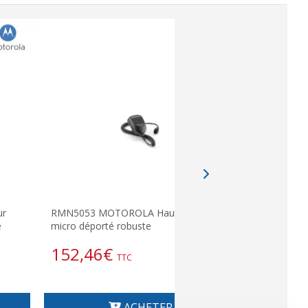
ur
RMN5053 MOTOROLA Haut-parleur
Micro-haut-
e
micro déporté robuste
MOTOROL
152,46
€
96,80
TTC
ACHETER