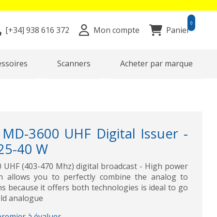
0
[+34]
938 616 372
Mon compte
Panier
essoires
Scanners
Acheter par marque
D-3600 UHF Digital Issuer -
25-40 W
F (403-470 Mhz) digital broadcast - High power
n allows you to perfectly combine the analog to
s because it offers both technologies is ideal to go
old analogue
premier à évaluer