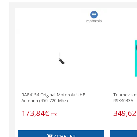
RAE4154 Original Motorola UHF
Tournevis 
Antenna (450-720 Mhz)
RSX4043A
173,84
€
349,62
TTC
ACHETER