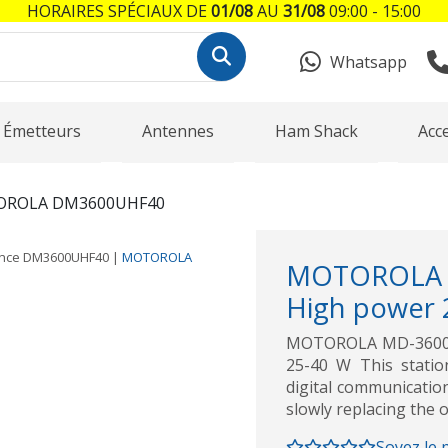
HORAIRES SPÉCIAUX DE
01/08
AU
31/08
09:00 - 15:00
Whatsapp
Émetteurs
Antennes
Ham Shack
Acc
ROLA DM3600UHF40
ence
DM3600UHF40
|
MOTOROLA
MOTOROLA M
High power 
MOTOROLA MD-3600 UH
25-40 W This statio
digital communication
slowly replacing the 
Soyez le 