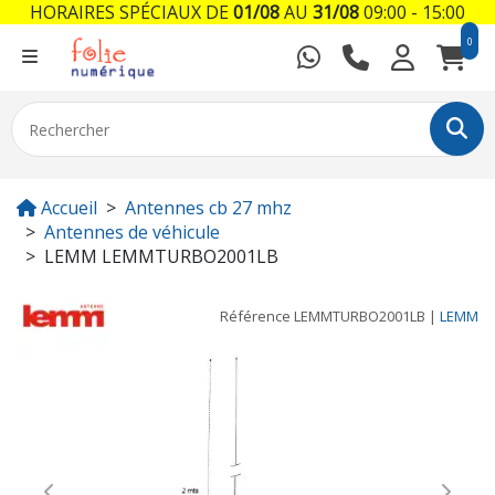
HORAIRES SPÉCIAUX DE
01/08
AU
31/08
09:00 - 15:00
0
Accueil
Antennes cb 27 mhz
Antennes de véhicule
LEMM LEMMTURBO2001LB
Référence
LEMMTURBO2001LB
|
LEMM