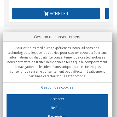
ACHETER
Gestion du consentement
Notre société
Pour offrir les meilleures expériences, nous utilisons des
technologies telles que les cookies pour stocker et/ou accéder aux
Engagements
informations du dispositif. Le consentement de ces technologies
nous permettra de traiter des données telles que le comportement
de navigation ou les identifiants uniques sur ce site. Ne pas
Achats
consentir ou retirer le consentement peut affecter négativement
certaines caractéristiques et fonctions.
Collectivités
Gestion des cookies
Partenaires
Informations
Accepter
Refuser
Paramètres