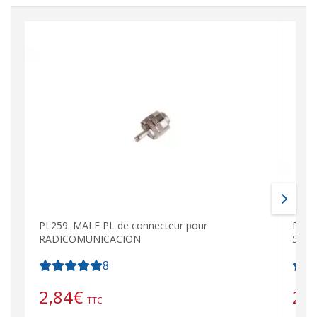
PL259. MALE PL de connecteur pour
PL25
RADICOMUNICACION
58. C
8
2,84
€
2,
TTC