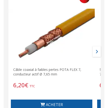
Câble coaxial à faibles pertes POTA FLEX 7,
SERVI
conducteur actif Ø 7,65 mm
7,65 
6,20
€
6,
TTC
ACHETER