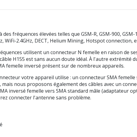
er à des fréquences élevées telles que GSM-R, GSM-900, GS
WiFi-2.4GHz, DECT, Helium Mining, Hotspot connection, et
équences utilisent un connecteur N femelle en raison de ses
le câble H155 est sans aucun doute idéal. À l'autre extrémit
A femelle inversé présent sur de nombreux appareils.
onnecteur votre appareil utilise : un connecteur SMA femell
e, mais nous proposons également des câbles avec un conne
A inversé femelle vers SMA standard mâle (adaptateur optio
rrez connecter l'antenne sans problème.
é