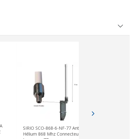
MA
SIRIO SCO-868-6-NF-77 Antenne
Antenne de
E
Hélium 868 Mhz Connecteur N
Heliun UHF