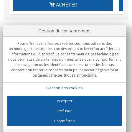
ACHETER
Gestion du consentement
Notre société
Pour offrir les meilleures expériences, nous utilisons des
technologies telles que les cookies pour stocker et/ou accéder aux
Engagements
informations du dispositif. Le consentement de ces technologies
nous permettra de traiter des données telles que le comportement
de navigation ou les identifiants uniques sur ce site. Ne pas
Achats
consentir ou retirer le consentement peut affecter négativement
certaines caractéristiques et fonctions.
Collectivités
Gestion des cookies
Partenaires
Informations
Accepter
Refuser
Paramètres
C/Flassaders, 13, Nave 6, 08130 Santa Perpètua de Mogoda
(Barcelone) - Espagne