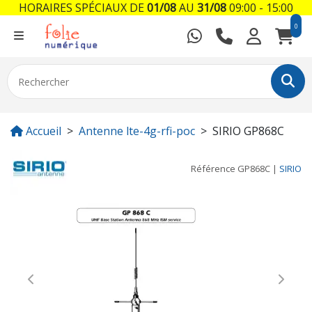
HORAIRES SPÉCIAUX DE
01/08
AU
31/08
09:00 - 15:00
0
Accueil
Antenne lte-4g-rfi-poc
SIRIO GP868C
Référence
GP868C
|
SIRIO
Previous
Next