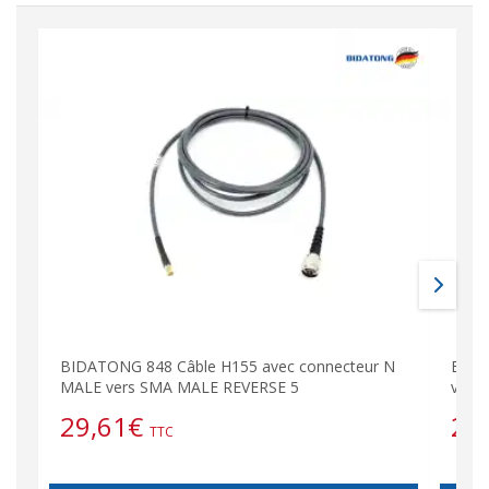
BIDATONG 848 Câble H155 avec connecteur N
BIDA
MALE vers SMA MALE REVERSE 5
vers
29,61
€
25
TTC