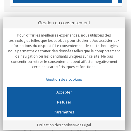
Gestion du consentement
Notre société
Pour offrir les meilleures expériences, nous utilisons des
technologies telles que les cookies pour stocker et/ou accéder aux
Engagements
informations du dispositif. Le consentement de ces technologies
nous permettra de traiter des données telles que le comportement
de navigation ou les identifiants uniques sur ce site. Ne pas
Achats
consentir ou retirer le consentement peut affecter négativement
certaines caractéristiques et fonctions.
Collectivités
Gestion des cookies
Partenaires
Informations
Accepter
Refuser
Paramètres
C/Flassaders, 13, Nave 6, 08130 Santa Perpètua de Mogoda
(Barcelone) - Espagne
Folie Numérique - Tous droits réservés
Avis Légal
Utilisation des cookies
Avis Légal