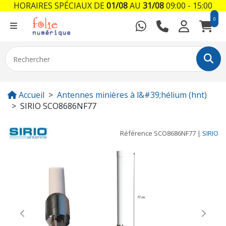
HORAIRES SPÉCIAUX DE
01/08
AU
31/08
09:00 - 15:00
0
Accueil
Antennes minières à l&#39;hélium (hnt)
SIRIO SCO8686NF77
Référence
SCO8686NF77
|
SIRIO
Previous
Next