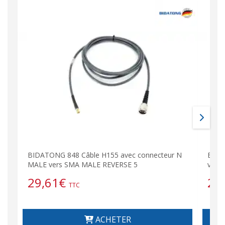
BIDATONG 848 Câble H155 avec connecteur N
BIDA
MALE vers SMA MALE REVERSE 5
vers
29,61
€
25
TTC
ACHETER