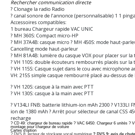
Rechercher communication directe
? Clonage la radio Radio
? canal sonore de l'annonce (personnalisable)
1 1 pinga
Accessoires compatibles:
1 bureau Chargeur rapide VAC UNIC
? MH 360S: Compact micro-HP
? MH 37A4B: casque micro
? MH 450S: mode haut-parl
Cancelling mode haut-parleur
? MH 81A4B: lumière du casque VOX pour placer sur la 
? VH 110S: double écouteurs rembourrés placés sur la 
? VH 115S: Casque sujet dans le cou avec microphone ar
VH: 215S simple casque rembourré placé au-dessus de l
? VH 120S: casque à la main avec PTT
? VH 130S: casque à la main avec PTT
? V134LI FNB: batterie lithium-ion mAh 2300 ? V133LI FN
ion de 1380 mAh ? Arrêt pour sélecteur de canal CSS 45
recharge
? CD 49: chargeur de bureau rapide ? VAC 6450: Chargeur 6 unités ? 
montage pour chargeur de voiture
Cartes d'option
? DVS 8: lecteur de stockage vocal numérique
? DVS 9: avis de chut