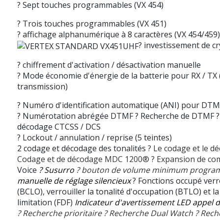
? Sept touches programmables (VX 454)
? Trois touches programmables (VX 451)
? affichage alphanumérique à 8 caractères (VX 454/459)
? investissement de c
? chiffrement d'activation / désactivation manuelle
? Mode économie d'énergie de la batterie pour RX / TX 
transmission)
? Numéro d'identification automatique (ANI) pour DT
? Numérotation abrégée DTMF
? Recherche de DTMF
?
décodage CTCSS / DCS
? Lockout / annulation / reprise (5 teintes)
2 codage et décodage des tonalités
? Le codage et le d
Codage et de décodage MDC 1200®
? Expansion de c
Voice
? Susurro
? bouton de volume minimum progr
manuelle de réglage silencieux
? Fonctions occupé verr
(BCLO), verrouiller la tonalité d'occupation (BTLO) et l
limitation (FDF)
Indicateur d'avertissement LED appel
? Recherche prioritaire
? Recherche Dual Watch
? Rech