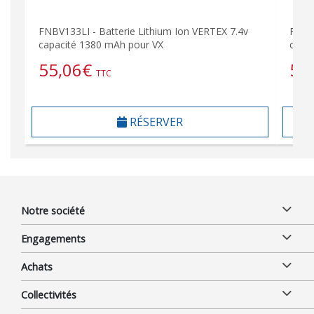
FNBV133LI - Batterie Lithium Ion VERTEX 7.4v
FNBV1
capacité 1380 mAh pour VX
capa
55,06
€
51
TTC
RÉSERVER
Notre société
Engagements
Achats
Collectivités