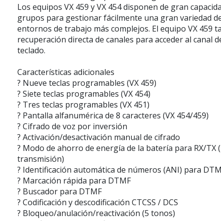
Los equipos VX 459 y VX 454 disponen de gran capacida
grupos para gestionar fácilmente una gran variedad de
entornos de trabajo más complejos. El equipo VX 459 t
recuperación directa de canales para acceder al canal 
teclado.
Características adicionales
? Nueve teclas programables (VX 459)
? Siete teclas programables (VX 454)
? Tres teclas programables (VX 451)
? Pantalla alfanumérica de 8 caracteres (VX 454/459)
? Cifrado de voz por inversión
? Activación/desactivación manual de cifrado
? Modo de ahorro de energía de la batería para RX/TX (
transmisión)
? Identificación automática de números (ANI) para DT
? Marcación rápida para DTMF
? Buscador para DTMF
? Codificación y descodificación CTCSS / DCS
? Bloqueo/anulación/reactivación (5 tonos)