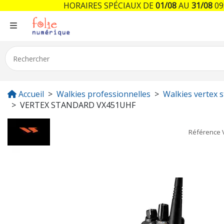
HORAIRES SPÉCIAUX DE
01/08
AU
31/08
09:
Accueil
Walkies professionnelles
Walkies vertex 
VERTEX STANDARD VX451UHF
Référence