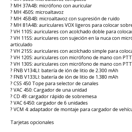
? MH 37A4B: micrófono con auricular
? MH 450S: microaltavoz
? MH 45B4B: microaltavoz con supresión de ruido
? MH 81A4B: auriculares VOX ligeros para colocar sobr
? VH 110S: auriculares con acolchado doble para coloca
? VH 115S: auriculares con sujeción en la nuca con mic
articulado
? VH 215S: auriculares con acolchado simple para coloc
? VH 120S: auriculares con micrófono de mano con PTT
? VH 130S: auriculares con micrófono de mano con PTT
? FNB V134LI: batería de ión de litio de 2.300 mAh
? FNB V133LI: batería de ión de litio de 1.380 mAh
? CSS 450 Tope para selector de canales
? VAC 450: Cargador de una unidad
? CD 49: cargador rápido de sobremesa
? VAC 6450: cargador de 6 unidades
? VCM 4: adaptador de montaje para cargador de vehíc
Tarjetas opcionales