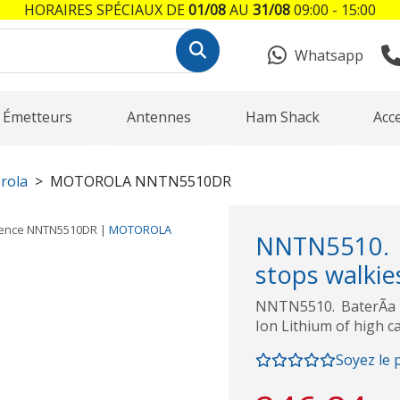
HORAIRES SPÉCIAUX DE
01/08
AU
31/08
09:00 - 15:00
Whatsapp
Émetteurs
Antennes
Ham Shack
Acc
rola
MOTOROLA NNTN5510DR
rence
NNTN5510DR
|
MOTOROLA
NNTN5510. 
stops walkies
NNTN5510. BaterÃ­a
Ion Lithium of high ca
Soyez le 