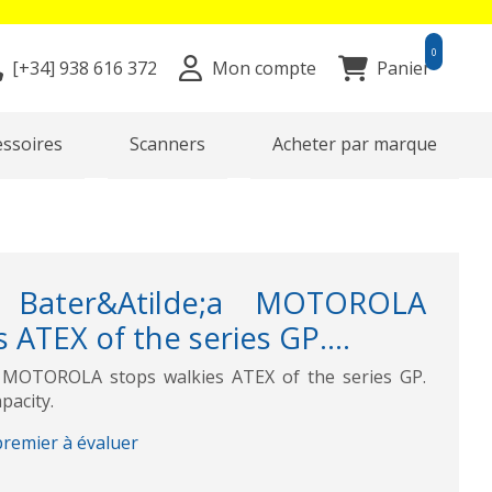
0
[+34]
938 616 372
Mon compte
Panier
essoires
Scanners
Acheter par marque
Bater&Atilde;­a MOTOROLA
 ATEX of the series GP....
 MOTOROLA stops walkies ATEX of the series GP.
pacity.
premier à évaluer