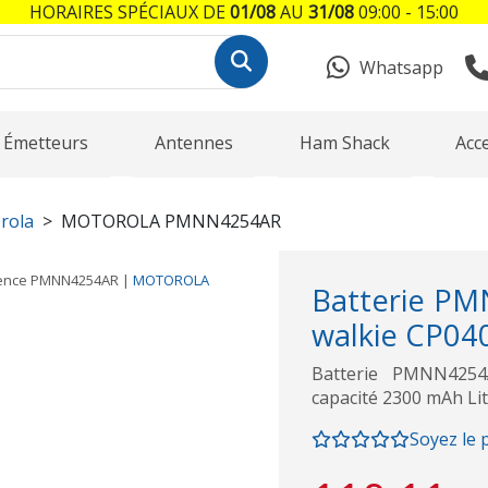
HORAIRES SPÉCIAUX DE
01/08
AU
31/08
09:00 - 15:00
Whatsapp
Émetteurs
Antennes
Ham Shack
Acc
rola
MOTOROLA PMNN4254AR
ence
PMNN4254AR
|
MOTOROLA
Batterie PM
walkie CP040
Batterie PMNN4254
capacité 2300 mAh Li
Soyez le 