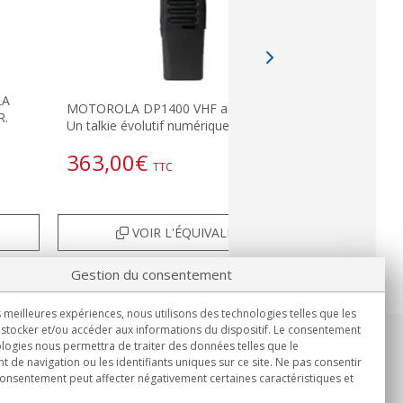
LA
MOTOROLA DP1400 VHF analogique
MOTOROLA
R.
Un talkie évolutif numérique. VHF 136-1
PROFESSI
363,00
€
332,7
TTC
VOIR L'ÉQUIVALENT
Gestion du consentement
s meilleures expériences, nous utilisons des technologies telles que les
stocker et/ou accéder aux informations du dispositif. Le consentement
logies nous permettra de traiter des données telles que le
Informations
de navigation ou les identifiants uniques sur ce site. Ne pas consentir
Lun.-Ven. 9h00 - 15h00.
 consentement peut affecter négativement certaines caractéristiques et
Livraison en