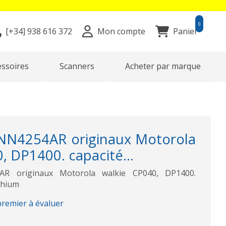
0
[+34]
938 616 372
Mon compte
Panier
essoires
Scanners
Acheter par marque
NN4254AR originaux Motorola
, DP1400. capacité...
AR originaux Motorola walkie CP040, DP1400.
thium
premier à évaluer