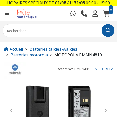
HORAIRES SPÉCIAUX DE
01/08
AU
31/08
09:00 - 15:00
0
Accueil
Batteries talkies-walkies
Batteries motorola
MOTOROLA PMNN4810
Référence
PMNN4810
|
MOTOROLA
Previous
Next