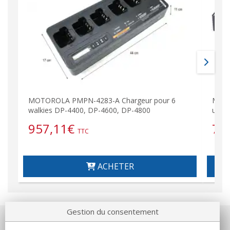
MOTOROLA PMPN-4283-A Chargeur pour 6
MOTO
walkies DP-4400, DP-4600, DP-4800
unita
957,11
€
73
TTC
ACHETER
Gestion du consentement