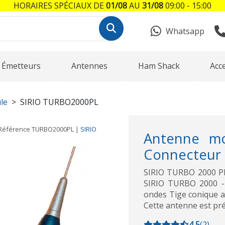
HORAIRES SPÉCIAUX DE
01/08
AU
31/08
09:00 - 15:00
Whatsapp
Émetteurs
Antennes
Ham Shack
Acc
le
SIRIO TURBO2000PL
Référence
TURBO2000PL
|
SIRIO
Antenne mo
Connecteur 
SIRIO TURBO 2000 PL.
SIRIO TURBO 2000 -
ondes Tige conique a
Cette antenne est p
4,5
(
2
)