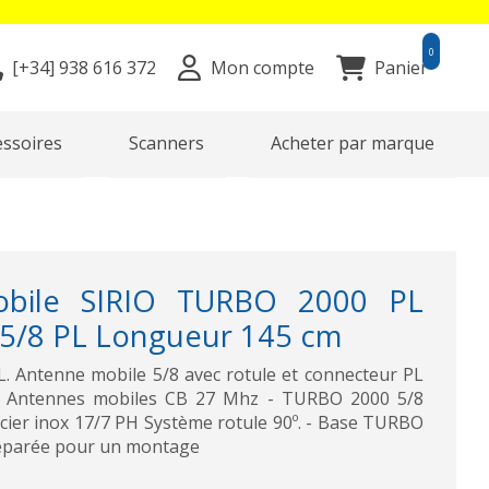
0
[+34]
938 616 372
Mon compte
Panier
essoires
Scanners
Acheter par marque
bile SIRIO TURBO 2000 PL
5/8 PL Longueur 145 cm
 Antenne mobile 5/8 avec rotule et connecteur PL
 Antennes mobiles CB 27 Mhz - TURBO 2000 5/8
cier inox 17/7 PH Système rotule 90º. - Base TURBO
réparée pour un montage