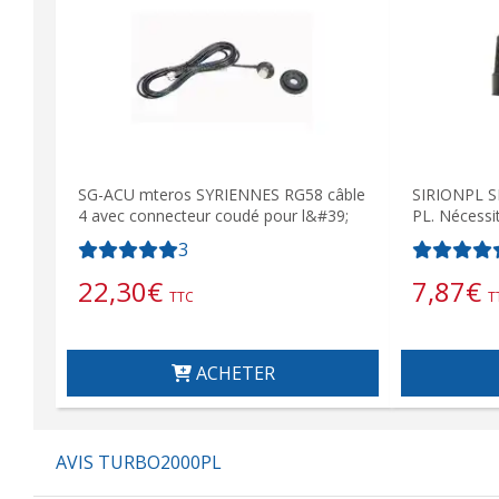
SG-ACU mteros SYRIENNES RG58 câble
SIRIONPL S
4 avec connecteur coudé pour l&#39;
PL. Nécessi
3
22,30
€
7,87
€
TTC
T
ACHETER
AVIS TURBO2000PL