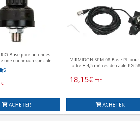
IRIO Base pour antennes
MIRMIDON SPM-08 Base PL pour
te une connexion spéciale
coffre + 4,5 mètres de câble RG-5
2
18,15
€
TTC
TC
ACHETER
ACHETER