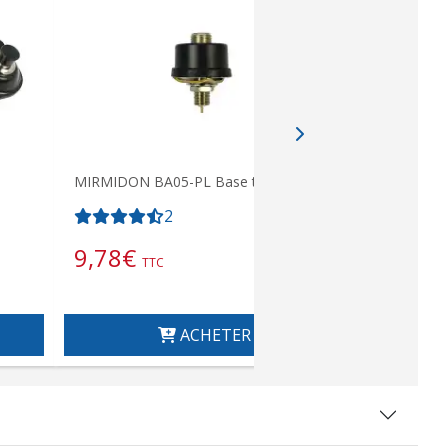
MIRMIDON BA05-PL Base type N-PL
BL01. Base
8
2
9,78
€
11,19
TTC
ACHETER