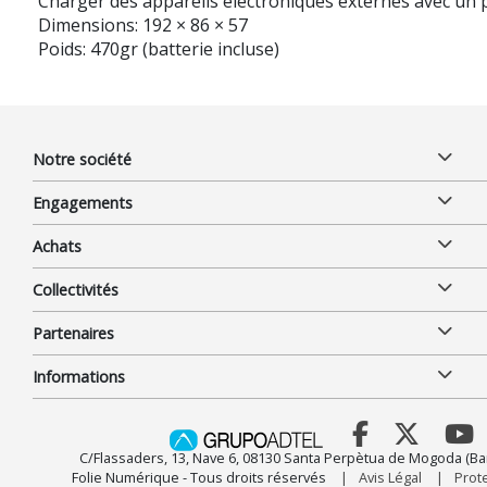
Charger des appareils électroniques externes avec un
Dimensions: 192 × 86 × 57
Poids: 470gr (batterie incluse)
Notre société
Engagements
Achats
Collectivités
Partenaires
Informations
C/Flassaders, 13, Nave 6, 08130 Santa Perpètua de Mogoda (Ba
Folie Numérique - Tous droits réservés
Avis Légal
Prot