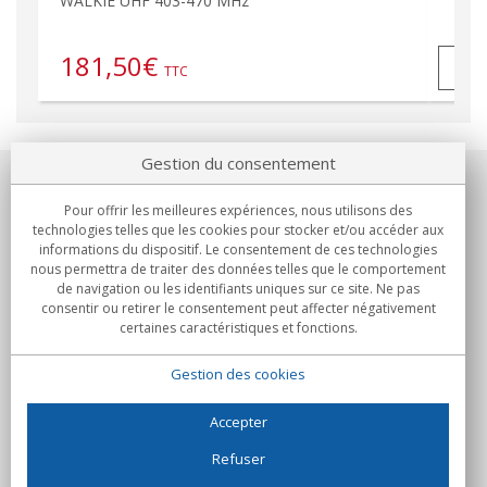
WALKIE UHF 403-470 MHz
181,50
€
TTC
Gestion du consentement
Notre société
Pour offrir les meilleures expériences, nous utilisons des
technologies telles que les cookies pour stocker et/ou accéder aux
Engagements
informations du dispositif. Le consentement de ces technologies
nous permettra de traiter des données telles que le comportement
de navigation ou les identifiants uniques sur ce site. Ne pas
Achats
consentir ou retirer le consentement peut affecter négativement
certaines caractéristiques et fonctions.
Collectivités
Gestion des cookies
Partenaires
Informations
Accepter
Refuser