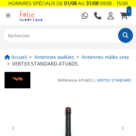
HORAIRES SPÉCIAUX DE
01/08
AU
31/08
09:00 - 15:00
0
Accueil
Antennes walkies
Antennes mâles sma
VERTEX STANDARD ATU6DS
Référence
ATU6DS
|
VERTEX STANDARD
Previous
Next