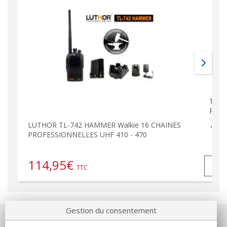
TL-7
PROF
LUTHOR TL-742 HAMMER Walkie 16 CHAINES
11
PROFESSIONNELLES UHF 410 - 470
114,95
€
TTC
Gestion du consentement