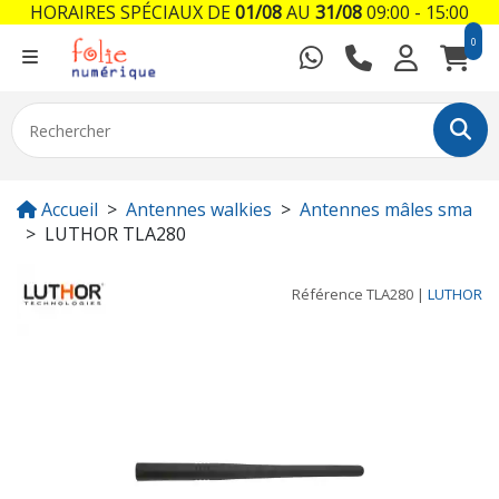
HORAIRES SPÉCIAUX DE
01/08
AU
31/08
09:00 - 15:00
0
Accueil
Antennes walkies
Antennes mâles sma
LUTHOR TLA280
Référence
TLA280
|
LUTHOR