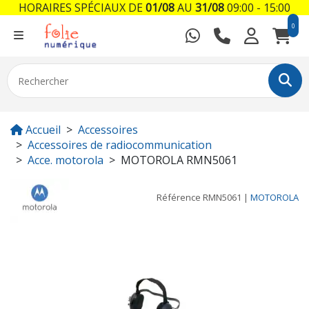
HORAIRES SPÉCIAUX DE
01/08
AU
31/08
09:00 - 15:00
0
Accueil
Accessoires
Accessoires de radiocommunication
Acce. motorola
MOTOROLA RMN5061
Référence
RMN5061
|
MOTOROLA