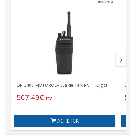
DP-3400 MOTOROLA Walkie Talkie VHF Digital
DP-3
567,49
€
56
TTC
ACHETER