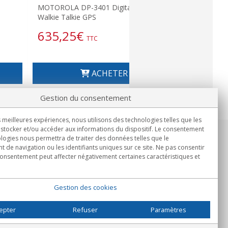
MOTOROLA DP-3401 Digital UHF
PMMN4041 
Walkie Talkie GPS
de sécurité
635,25
€
169,4
TTC
ACHETER
Gestion du consentement
s meilleures expériences, nous utilisons des technologies telles que les
stocker et/ou accéder aux informations du dispositif. Le consentement
logies nous permettra de traiter des données telles que le
Informations
de navigation ou les identifiants uniques sur ce site. Ne pas consentir
Lun.-Ven. 9h00 - 15h00.
 consentement peut affecter négativement certaines caractéristiques et
Livraison en
Gestion des cookies
epter
Refuser
Paramètres