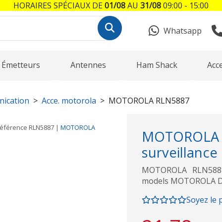
HORAIRES SPÉCIAUX DE
01/08
AU
31/08
09:00 - 15:00
Whatsapp
Émetteurs
Antennes
Ham Shack
Acc
nication
Acce. motorola
MOTOROLA RLN5887
éférence
RLN5887
|
MOTOROLA
MOTOROL
surveillance
MOTOROLA RLN5887 -
models MOTOROLA DP
Soyez le 