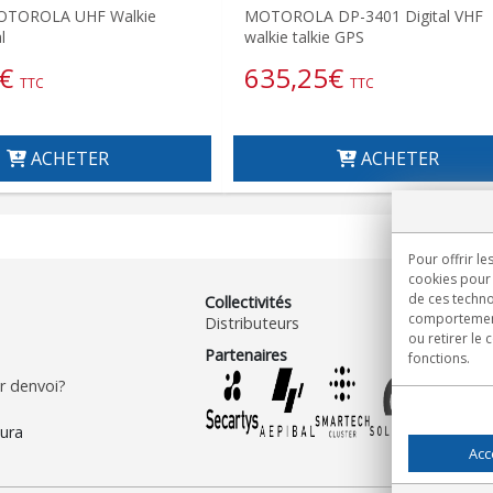
OTOROLA UHF Walkie
MOTOROLA DP-3401 Digital VHF
l
walkie talkie GPS
€
635,25
€
TTC
TTC
ACHETER
ACHETER
Pour offrir le
cookies pour 
de ces techno
Collectivités
comportement 
Distributeurs
ou retirer le
Partenaires
fonctions.
 denvoi?
Acc