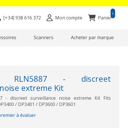
0
[+34]
938 616 372
Mon compte
Panier
essoires
Scanners
Acheter par marque
A RLN5887 - discreet
 noise extreme Kit
 discreet surveillance noise extreme Kit Fits
3400 / DP3401 / DP3600 / DP3601
premier à évaluer