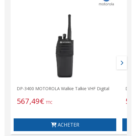
DP-3400 MOTOROLA Walkie Talkie VHF Digital
DP-3
567,49
€
56
TTC
ACHETER