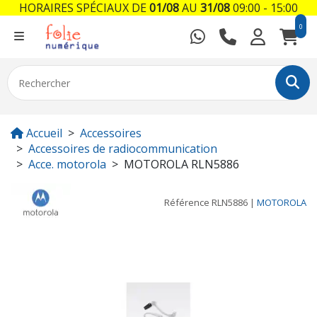
HORAIRES SPÉCIAUX DE
01/08
AU
31/08
09:00 - 15:00
0
Accueil
Accessoires
Accessoires de radiocommunication
Acce. motorola
MOTOROLA RLN5886
Référence
RLN5886
|
MOTOROLA