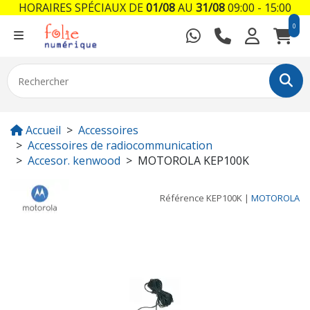
HORAIRES SPÉCIAUX DE
01/08
AU
31/08
09:00 - 15:00
0
Accueil
Accessoires
Accessoires de radiocommunication
Accesor. kenwood
MOTOROLA KEP100K
Référence
KEP100K
|
MOTOROLA