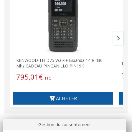
KENWOOD TH-D75 Walkie Bibanda 144/ 430
MIDL
Mhz CADEAU PINGANILLO PIN19K
79
795,01
€
TTC
ACHETER
Gestion du consentement