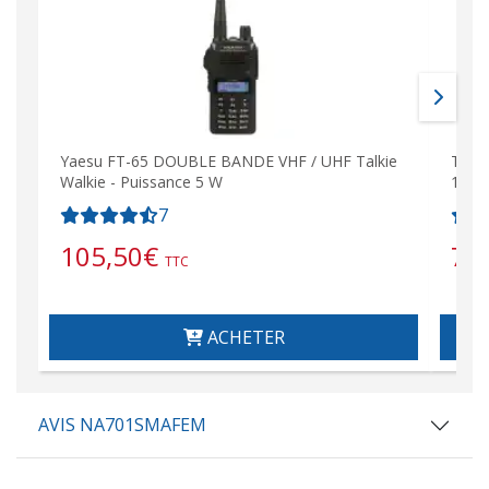
Yaesu FT-65 DOUBLE BANDE VHF / UHF Talkie
Talk
Walkie - Puissance 5 W
144-
7
105,50
€
79
TTC
ACHETER
AVIS NA701SMAFEM