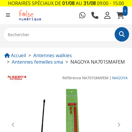
HORAIRES SPÉCIAUX DE
01/08
AU
31/08
09:00 - 15:00
0
Accueil
Antennes walkies
Antennes femelles sma
NAGOYA NA701SMAFEM
Référence
NA701SMAFEM
|
NAGOYA
Previous
Next