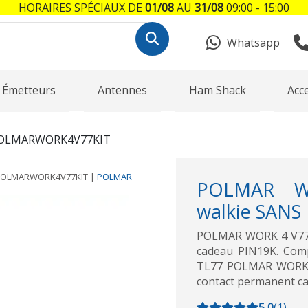
HORAIRES SPÉCIAUX DE
01/08
AU
31/08
09:00 - 15:00
Whatsapp
Émetteurs
Antennes
Ham Shack
Acc
OLMARWORK4V77KIT
OLMARWORK4V77KIT
|
POLMAR
POLMAR WOR
walkie SANS
POLMAR WORK 4 V77 K
cadeau PIN19K. Comp
TL77 POLMAR WORK-4 
contact permanent ca
5,0
(
1
)