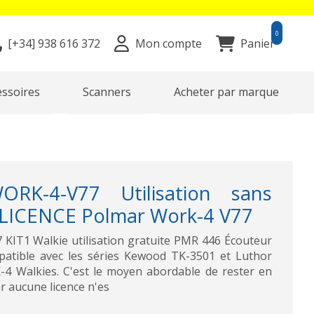
0
[+34]
938 616 372
Mon compte
Panier
essoires
Scanners
Acheter par marque
K-4-V77 Utilisation sans
 LICENCE Polmar Work-4 V77
IT1 Walkie utilisation gratuite PMR 446 Écouteur
atible avec les séries Kewood TK-3501 et Luthor
Walkies. C'est le moyen abordable de rester en
r aucune licence n'es