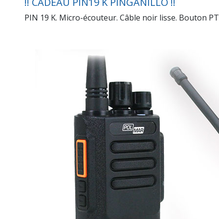
!! CADEAU PIN19 K PINGANILLO !!
PIN 19 K. Micro-écouteur. Câble noir lisse. Bout