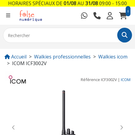
HORAIRES SPÉCIAUX DE
01/08
AU
31/08
09:00 - 15:00
0
Accueil
Walkies professionnelles
Walkies icom
ICOM ICF3002V
Référence
ICF3002V
|
ICOM
Previous
Next