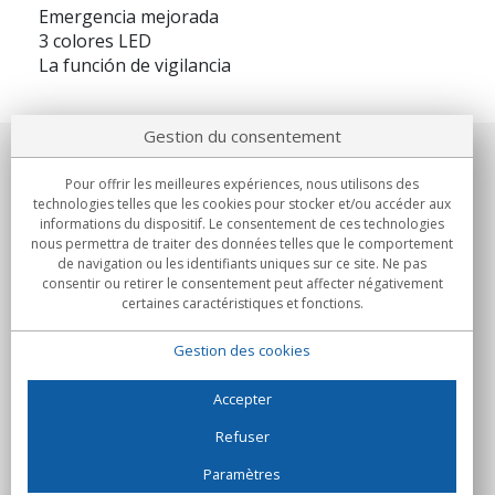
Emergencia mejorada
3 colores LED
La función de vigilancia
Gestion du consentement
Notre société
Pour offrir les meilleures expériences, nous utilisons des
technologies telles que les cookies pour stocker et/ou accéder aux
Engagements
informations du dispositif. Le consentement de ces technologies
nous permettra de traiter des données telles que le comportement
de navigation ou les identifiants uniques sur ce site. Ne pas
Achats
consentir ou retirer le consentement peut affecter négativement
certaines caractéristiques et fonctions.
Collectivités
Gestion des cookies
Partenaires
Informations
Accepter
Refuser
Paramètres
C/Flassaders, 13, Nave 6, 08130 Santa Perpètua de Mogoda