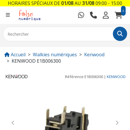
HORAIRES SPÉCIAUX DE
01/08
AU
31/08
09:00 - 15:00
0
Accueil
Walkies numériques
Kenwood
KENWOOD E1B006300
Référence
E1B006300
|
KENWOOD
Previous
Next