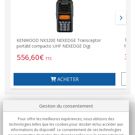
TK33
KENWOOD NX320E NEXEDGE Transceptor
to 4
portátil compacto UHF NEXEDGE Digi
35
556,60
€
TTC
ACHETER
Gestion du consentement
Notre société
Pour offrir les meilleures expériences, nous utilisons des
technologies telles que les cookies pour stocker et/ou accéder aux
Engagements
informations du dispositif. Le consentement de ces technologies