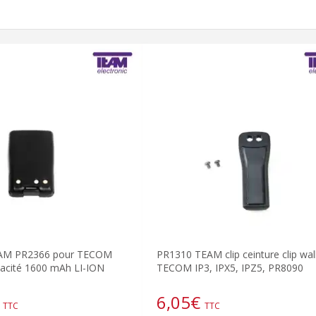
EAM PR2366 pour TECOM
PR1310 TEAM clip ceinture clip wal
acité 1600 mAh LI-ION
TECOM IP3, IPX5, IPZ5, PR8090
6,05
€
TTC
TTC