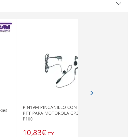
offre
TLB50 LUTH
PIN19M PINGANILLO CON PULSADOR
kies
cigarette av
PTT PARA MOTOROLA GP300, CP040 y
P100
10,83
€
4,66
€
TTC