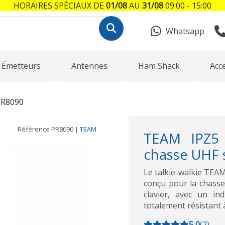
HORAIRES SPÉCIAUX DE
01/08
AU
31/08
09:00 - 15:00
Whatsapp
Émetteurs
Antennes
Ham Shack
Acc
R8090
Référence
PR8090
|
TEAM
TEAM IPZ5
chasse UHF s
Le talkie-walkie TEA
conçu pour la chasse 
clavier, avec un ind
totalement résistant à
5,0
(
2
)