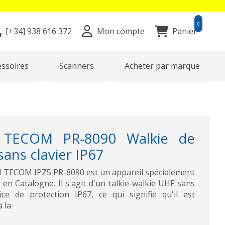
0
[+34]
938 616 372
Mon compte
Panier
essoires
Scanners
Acheter par marque
 TECOM PR-8090 Walkie de
ans clavier IP67
M TECOM IPZ5 PR-8090 est un appareil spécialement
en Catalogne. Il s'agit d'un talkie-walkie UHF sans
ice de protection IP67, ce qui signifie qu'il est
 la