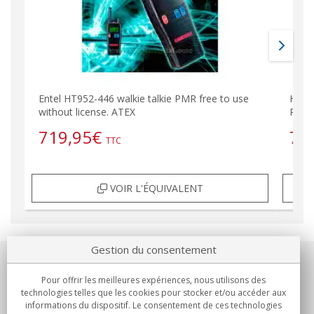
Entel HT952-446 walkie talkie PMR free to use
HT95
without license. ATEX
Régl
719,95
€
78
TTC
VOIR L'ÉQUIVALENT
Gestion du consentement
Notre société
Pour offrir les meilleures expériences, nous utilisons des
technologies telles que les cookies pour stocker et/ou accéder aux
Engagements
informations du dispositif. Le consentement de ces technologies