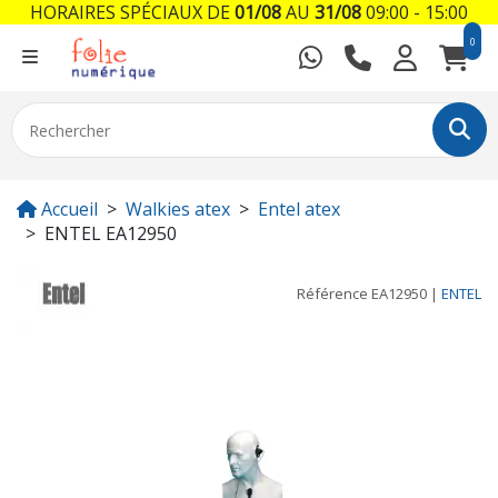
HORAIRES SPÉCIAUX DE
01/08
AU
31/08
09:00 - 15:00
0
Accueil
Walkies atex
Entel atex
ENTEL EA12950
Référence
EA12950
|
ENTEL