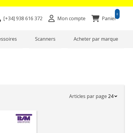
0
[+34]
938 616 372
Mon compte
Panier
essoires
Scanners
Acheter par marque
Articles par page