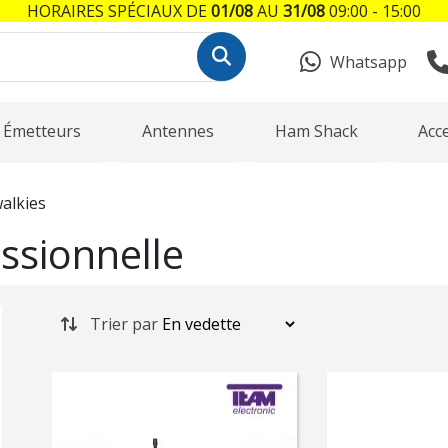
HORAIRES SPÉCIAUX DE
01/08
AU
31/08
09:00 - 15:00
Whatsapp
Émetteurs
Antennes
Ham Shack
Acc
walkies
ssionnelle
Trier par