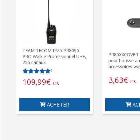
TEAM TECOM IPZ5 PR8090
PR80XXCOVER 
PRO Walkie Professionnel UHF,
pour housse an
256 canaux
accessoires wal
1
3,63
€
109,99
€
TTC
TTC
ACHETER
AC