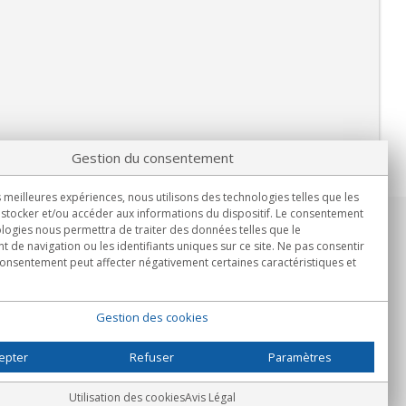
Gestion du consentement
s meilleures expériences, nous utilisons des technologies telles que les
stocker et/ou accéder aux informations du dispositif. Le consentement
logies nous permettra de traiter des données telles que le
Informations
de navigation ou les identifiants uniques sur ce site. Ne pas consentir
Lun.-Ven. 9h00 - 15h00.
 consentement peut affecter négativement certaines caractéristiques et
Livraison en
Gestion des cookies
epter
Refuser
Paramètres
Utilisation des cookies
Avis Légal