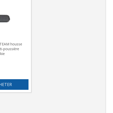
TEAM housse
ti-poussière
kie
HETER