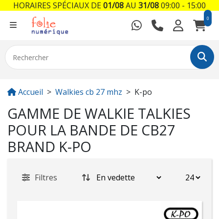
HORAIRES SPÉCIAUX DE
01/08
AU
31/08
09:00 - 15:00
0
Accueil
Walkies cb 27 mhz
K-po
GAMME DE WALKIE TALKIES
POUR LA BANDE DE CB27
BRAND K-PO
Filtres