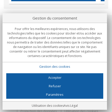
Gestion du consentement
Notre société
Pour offrir les meilleures expériences, nous utilisons des
technologies telles que les cookies pour stocker et/ou accéder aux
Engagements
informations du dispositif. Le consentement de ces technologies
nous permettra de traiter des données telles que le comportement
de navigation ou les identifiants uniques sur ce site. Ne pas
Achats
consentir ou retirer le consentement peut affecter négativement
certaines caractéristiques et fonctions.
Collectivités
Gestion des cookies
Partenaires
Informations
Accepter
Refuser
Paramètres
C/Flassaders, 13, Nave 6, 08130 Santa Perpètua de Mogoda
(Barcelone) - Espagne
Folie Numérique - Tous droits réservés
Avis Légal
Utilisation des cookies
Avis Légal
Protection des données
Utilisation des cookies