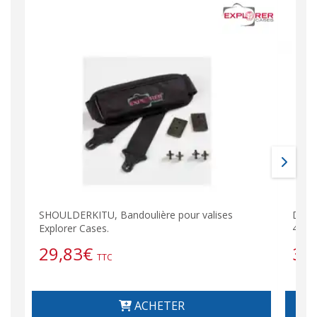
SHOULDERKITU, Bandoulière pour valises
DIV44
Explorer Cases.
4412 
29,83
€
36
TTC
ACHETER