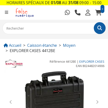
HORAIRES SPÉCIAUX DE
01/08
AU
31/08
09:00 - 15:00
0
Accueil
Caisson étanche
Moyen
EXPLORER CASES 4412BE
Référence
4412BE
|
EXPLORER CASES
EAN
8024482014906
Previous
Next