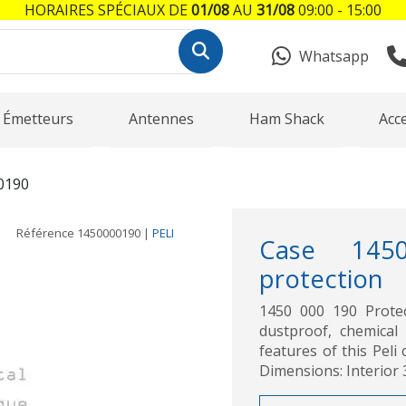
HORAIRES SPÉCIAUX DE
01/08
AU
31/08
09:00 - 15:00
Whatsapp
Émetteurs
Antennes
Ham Shack
Acc
0190
Référence
1450000190
|
PELI
Case 1450
protection
1450 000 190 Prote
dustproof, chemical
features of this Peli
Dimensions: Interior 