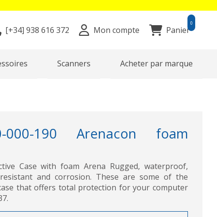
0
[+34]
938 616 372
Mon compte
Panier
essoires
Scanners
Acheter par marque
-000-190 Arenacon foam
ctive Case with foam Arena Rugged, waterproof,
 resistant and corrosion. These are some of the
 case that offers total protection for your computer
37.